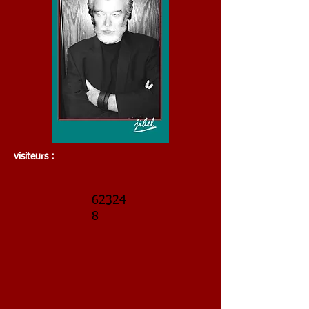
visiteurs :
62324
8