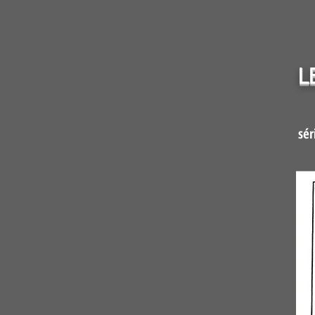
L
sér