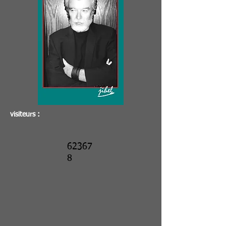
visiteurs :
62367
8