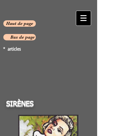
Haut de page
Bas de page
* articles
SIRÈNES