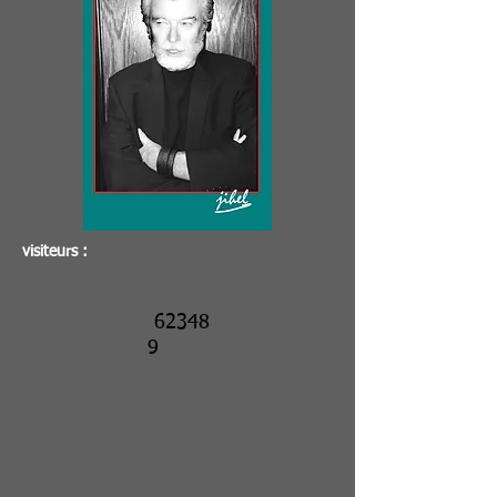
visiteurs :
62348
9