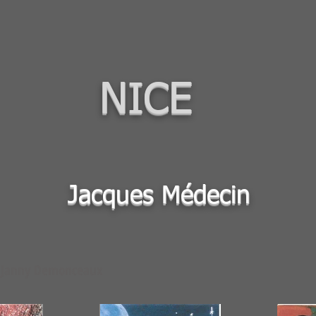
NICE
Jacques Médecin
e: Janny Demonceaux