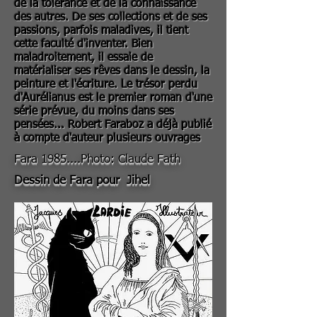
de la tolérance et de la connaissance
des autres. De ses collections et de ses
passions, parfois maladives, il tient
cette faculté d'inventer. Bien
maladroitement, il essaie de
matérialiser ses rêves dans le dessin, la
peinture et l'écriture. Le trésor perdu
d'Aurélianus est le premier roman d'une
série prévue, du moins dans ses
pensées... Robert Faraboz a déjà publié
à compte d'auteur plusieurs ouvrages
Fara 1985....Photo: Claude Fath
Dessin de Fara pour Jihel