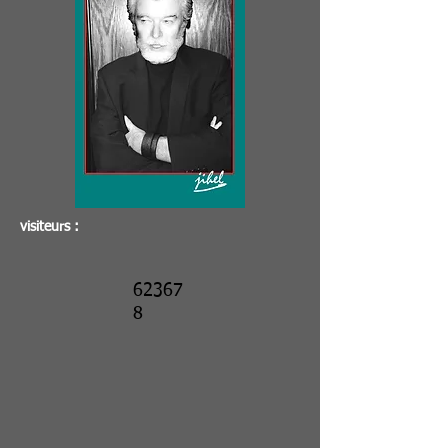
visiteurs :
62367
8