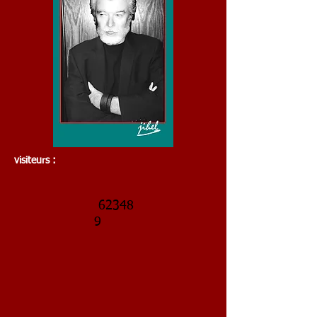
visiteurs :
62348
9