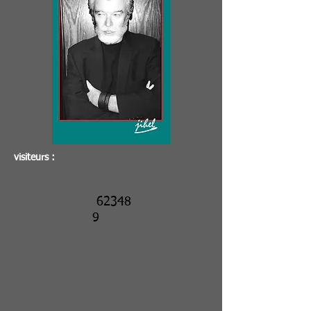
visiteurs :
62348
9