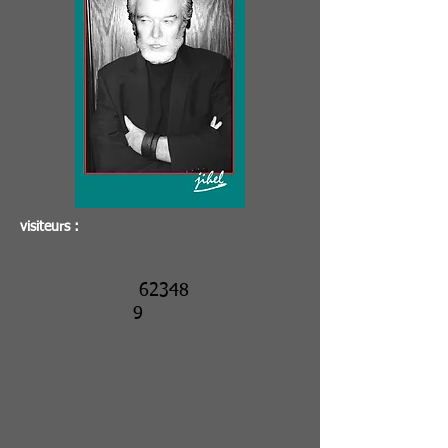
visiteurs :
62348
9